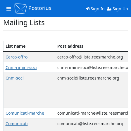
Postorius
Toggle
Sign In
Sign Up
navigation
Mailing Lists
List name
Post address
Cerco-offro
cerco-offro@liste.reesmarche.org
Cnm-rimini-soci
cnm-rimini-soci@liste.reesmarche.or
Cnm-soci
cnm-soci@liste.reesmarche.org
Comunicati-marche
comunicati-marche@liste.reesmarche
Comunicati
comunicati@liste.reesmarche.org