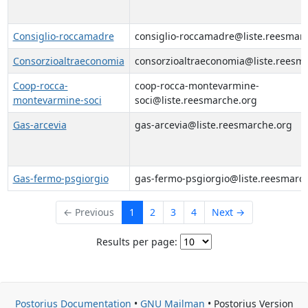
Consiglio-roccamadre
consiglio-roccamadre@liste.reesmar
Consorzioaltraeconomia
consorzioaltraeconomia@liste.reesm
Coop-rocca-
coop-rocca-montevarmine-
montevarmine-soci
soci@liste.reesmarche.org
Gas-arcevia
gas-arcevia@liste.reesmarche.org
Gas-fermo-psgiorgio
gas-fermo-psgiorgio@liste.reesmarc
← Previous
1
2
3
4
Next →
Results per page:
Postorius Documentation
•
GNU Mailman
• Postorius Version